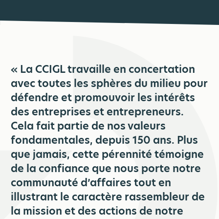
secteurs des communications, des services
2007. Finalement, deux ans après la création de la
présence constante pour représenter le milieu des
municipaux et du milieu industriel. D’ailleurs, nous
nouvelle ville de Lévis, l’organisation change à
affaires de Lévis.
encourageons à cette époque la création d’une
nouveau de nom pour reprendre celui de Chambre
commission industrielle régionale
de commerce de Lévis.
« La CCIGL travaille en concertation
avec toutes les sphères du milieu pour
défendre et promouvoir les intérêts
des entreprises et entrepreneurs.
Cela fait partie de nos valeurs
fondamentales, depuis 150 ans. Plus
que jamais, cette pérennité témoigne
de la confiance que nous porte notre
communauté d’affaires tout en
illustrant le caractère rassembleur de
la mission et des actions de notre