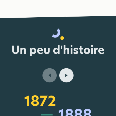
Un peu d'histoire
2004
1985
1872
1931
1889
à
2004
1888
1984
1930