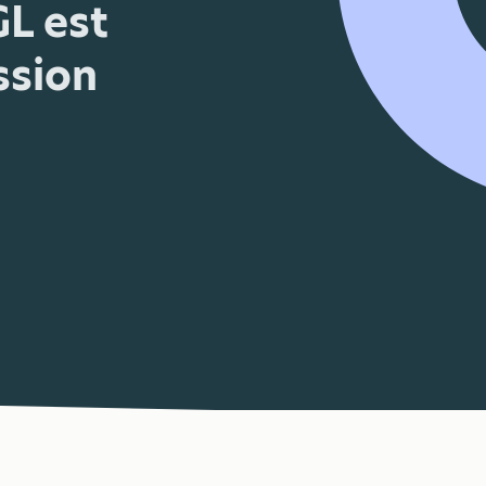
GL est
ssion