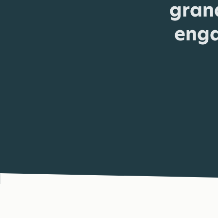
grand
enga