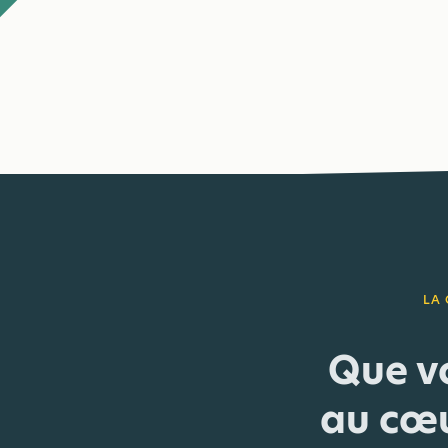
LA
Que vo
au cœu