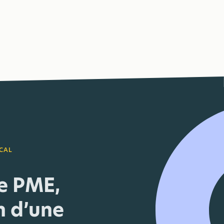
CAL
ne PME,
n d’une