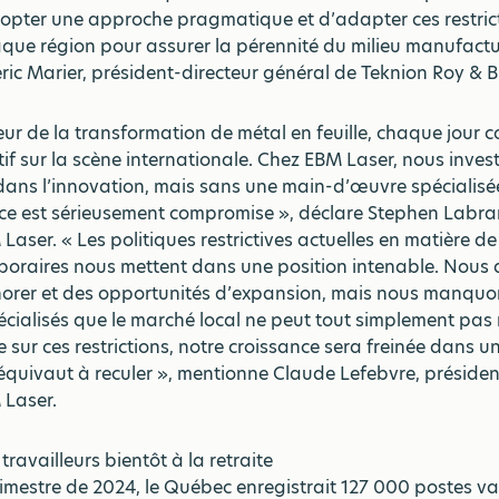
dopter une approche pragmatique et d’adapter ces restric
aque région pour assurer la pérennité du milieu manufactur
ric Marier, président-directeur général de Teknion Roy & B
eur de la transformation de métal en feuille, chaque jour
tif sur la scène internationale. Chez EBM Laser, nous inves
ans l’innovation, mais sans une main-d’œuvre spécialisée
ce est sérieusement compromise », déclare Stephen Labran
aser. « Les politiques restrictives actuelles en matière de
poraires nous mettent dans une position intenable. Nous
norer et des opportunités d’expansion, mais nous manquo
écialisés que le marché local ne peut tout simplement pas 
 sur ces restrictions, notre croissance sera freinée dans 
équivaut à reculer », mentionne Claude Lefebvre, président
 Laser.
 travailleurs bientôt à la retraite
rimestre de 2024, le Québec enregistrait 127 000 postes v