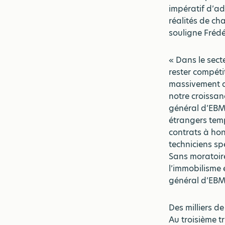
impératif d’a
réalités de ch
souligne Frédé
« Dans le sect
rester compéti
massivement d
notre croissan
général d’EBM L
étrangers tem
contrats à ho
techniciens sp
Sans moratoire
l’immobilisme 
général d’EBM
Des milliers de
Au troisième t