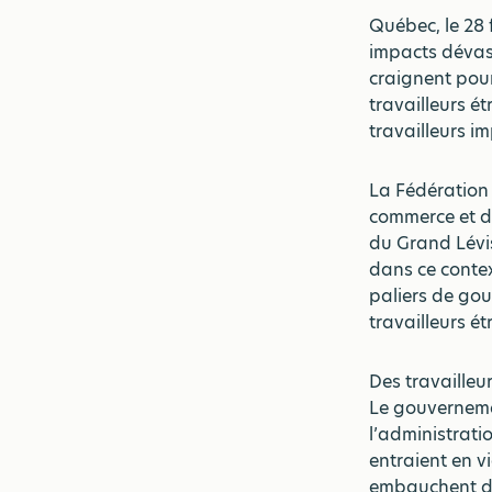
Québec, le 28 
impacts dévast
craignent pour
travailleurs é
travailleurs i
La Fédération
commerce et d
du Grand Lévi
dans ce contex
paliers de gou
travailleurs é
Des travailleu
Le gouverneme
l’administrati
entraient en vi
embauchent de