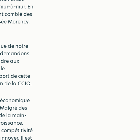
 mur-à-mur. En
nt comblé des
osée Morency,
que de notre
us demandons
ndre aux
le
port de cette
on de la CCIQ.
e économique
. Malgré des
de la main-
roissance.
 compétitivité
nnover. Il est