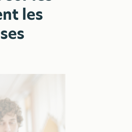
ent les
ises