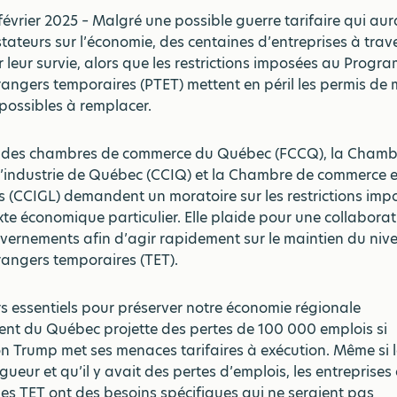
février 2025 – Malgré une possible guerre tarifaire qui aur
ateurs sur l’économie, des centaines d’entreprises à trav
 leur survie, alors que les restrictions imposées au Prog
trangers temporaires (PTET) mettent en péril les permis de m
mpossibles à remplacer.
 des chambres de commerce du Québec (FCCQ), la Chamb
’industrie de Québec (CCIQ) et la Chambre de commerce et
s (CCIGL) demandent un moratoire sur les restrictions im
te économique particulier. Elle plaide pour une collabora
vernements afin d’agir rapidement sur le maintien du niv
trangers temporaires (TET).
rs essentiels pour préserver notre économie régionale
nt du Québec projette des pertes de 100 000 emplois si
on Trump met ses menaces tarifaires à exécution. Même si le
gueur et qu’il y avait des pertes d’emplois, les entreprises
s TET ont des besoins spécifiques qui ne seraient pas