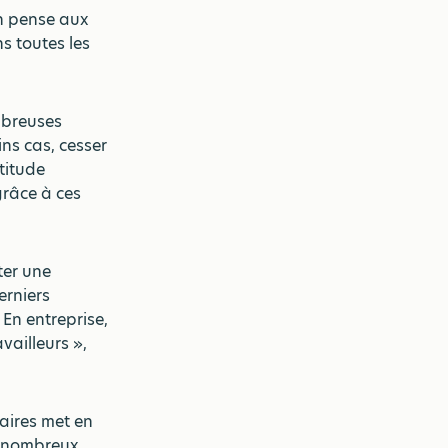
n pense aux
s toutes les
mbreuses
ins cas, cesser
rtitude
râce à ces
ter une
erniers
 En entreprise,
vailleurs »,
raires met en
e nombreux