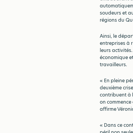
automatiqueme
soudeurs et au
régions du Qu
Ainsi, le dépa
entreprises à r
leurs activités
économique et
travailleurs.
« En pleine pé
deuxième crise 
contribuent à 
on commence dé
affirme Véroni
« Dans ce cont
péril non seul