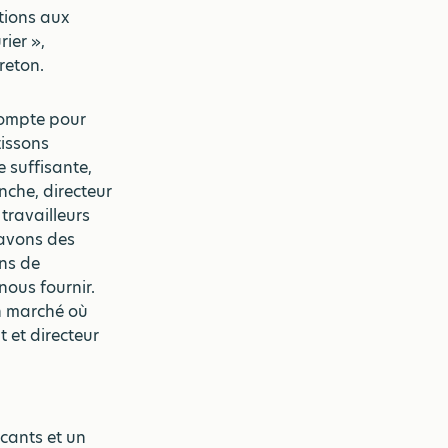
tions aux
ier »,
reton.
 compte pour
tissons
 suffisante,
che, directeur
 travailleurs
 avons des
ns de
nous fournir.
un marché où
 et directeur
acants et un