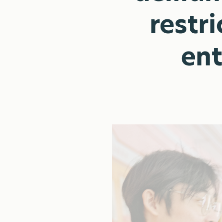
restri
ent