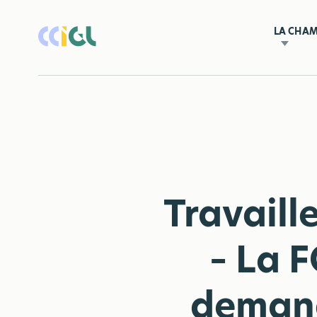
LA CHA
Travaill
– La F
demand