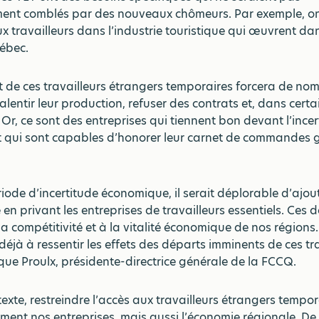
nt comblés par des nouveaux chômeurs. Par exemple, o
x travailleurs dans l’industrie touristique qui œuvrent dan
ébec.
rt de ces travailleurs étrangers temporaires forcera de no
alentir leur production, refuser des contrats et, dans certa
. Or, ce sont des entreprises qui tiennent bon devant l’ince
 qui sont capables d’honorer leur carnet de commandes g
riode d’incertitude économique, il serait déplorable d’ajou
en privant les entreprises de travailleurs essentiels. Ces d
la compétitivité et à la vitalité économique de nos régions.
jà à ressentir les effets des départs imminents de ces tra
que Proulx, présidente-directrice générale de la FCCQ.
exte, restreindre l’accès aux travailleurs étrangers tempo
ement nos entreprises, mais aussi l’économie régionale. D