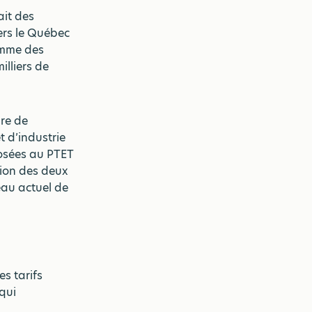
ait des
ers le Québec
ramme des
illiers de
re de
 d’industrie
posées au PTET
tion des deux
eau actuel de
s tarifs
 qui