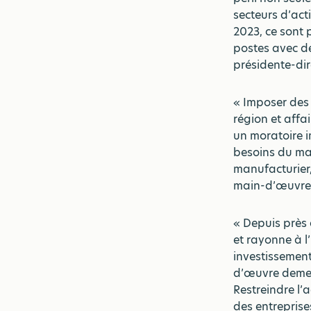
secteurs d’act
2023, ce sont
postes avec de
présidente-dir
« Imposer des 
région et affa
un moratoire 
besoins du mar
manufacturier,
main-d’œuvre »
« Depuis près
et rayonne à l
investissement
d’œuvre demeur
Restreindre l’
des entreprise