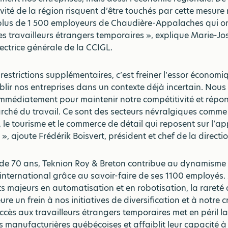
ivité de la région risquent d’être touchés par cette mesure
 plus de 1 500 employeurs de Chaudière-Appalaches qui o
s travailleurs étrangers temporaires », explique Marie-J
ectrice générale de la CCIGL.
restrictions supplémentaires, c’est freiner l’essor économi
iblir nos entreprises dans un contexte déjà incertain. No
immédiatement pour maintenir notre compétitivité et répo
ché du travail. Ce sont des secteurs névralgiques comme 
 le tourisme et le commerce de détail qui reposent sur l’ap
, ajoute Frédérik Boisvert, président et chef de la directi
 de 70 ans, Teknion Roy & Breton contribue au dynamism
’international grâce au savoir-faire de ses 1100 employés
s majeurs en automatisation et en robotisation, la rareté 
e un frein à nos initiatives de diversification et à notre c
accès aux travailleurs étrangers temporaires met en péril la
s manufacturières québécoises et affaiblit leur capacité à i