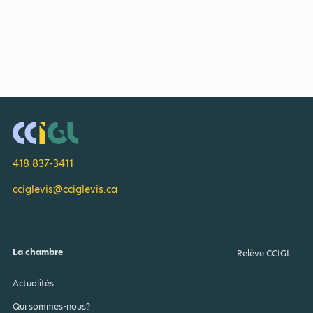
418 837-3411
cciglevis@cciglevis.ca
La chambre
Relève CCIGL
Actualités
Qui sommes-nous?