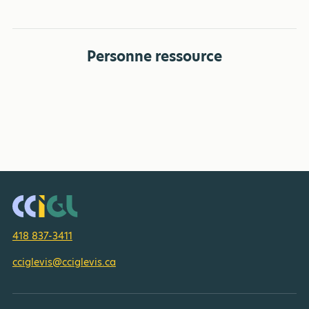
Personne ressource
418 837-3411
cciglevis@cciglevis.ca