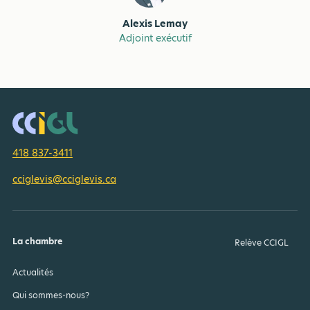
Alexis Lemay
Adjoint exécutif
418 837-3411
cciglevis@cciglevis.ca
La chambre
Relève CCIGL
Actualités
Qui sommes-nous?