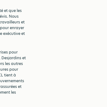
é et que les
évis. Nous
ravailleurs et
s pour enrayer
e exécutive et
rises pour
, Desjardins et
rs les autres
sures pour
CL tient à
gouvernements
 rassurées et
ement les