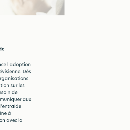
de
ce l’adoption
évisienne. Dès
organisations.
tion sur les
esoin de
ommuniquer aux
d’entraide
ine à
on avec la