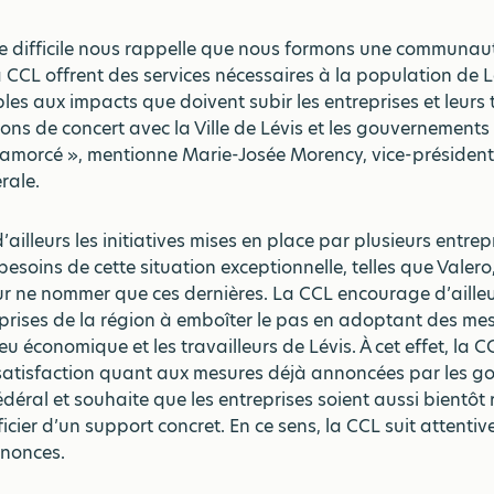
e difficile nous rappelle que nous formons une communaut
CCL offrent des services nécessaires à la population de L
es aux impacts que doivent subir les entreprises et leurs t
rons de concert avec la Ville de Lévis et les gouvernement
 amorcé », mentionne Marie-Josée Morency, vice-président
rale.
ailleurs les initiatives mises en place par plusieurs entrep
esoins de cette situation exceptionnelle, telles que Valero
r ne nommer que ces dernières. La CCL encourage d’ailleu
prises de la région à emboîter le pas en adoptant des me
ieu économique et les travailleurs de Lévis. À cet effet, la C
satisfaction quant aux mesures déjà annoncées par les 
édéral et souhaite que les entreprises soient aussi bientôt
icier d’un support concret. En ce sens, la CCL suit attentiv
nonces.