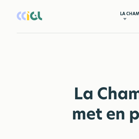
LA CHA
La Cham
met en p