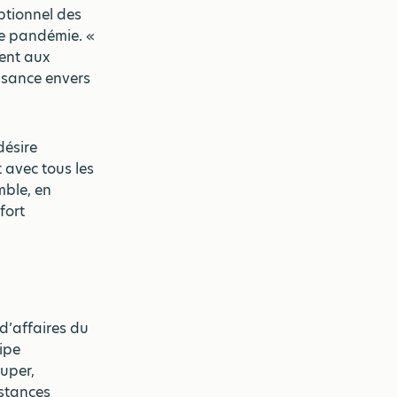
ptionnel des
te pandémie. «
ient aux
issance envers
désire
 avec tous les
mble, en
fort
d’affaires du
ipe
uper,
nstances