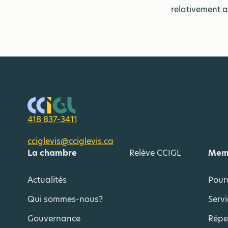
relativement 
418 837-3411
cciglevis@cciglevis.ca
La chambre
Relève CCIGL
Mem
Actualités
Pour
Qui sommes-nous?
Servi
Gouvernance
Répe