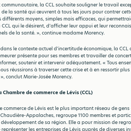
 communautaire, la CCL souhaite souligner le travail exce
 de la santé qui œuvrent à tous les jours pour contrer cet
différents moyens, simples mais efficaces, qui permettra
CCL qui le désirent, d’afficher leur appui et leur reconna
nels de la santé. », continue madame Morency.
 dans le contexte actuel d’incertitude économique, la CCL 
eurer présente pour ses membres et travailler de concert
nformer, soutenir et intervenir adéquatement. « Tous ense
ous réussirons à traverser cette crise et à en ressortir plus 
 », conclut Marie-Josée Morency.
la Chambre de commerce de Lévis (CCL)
 commerce de Lévis est le plus important réseau de gens 
la Chaudière-Appalaches, regroupe 1100 membres et partic
développement de sa région. Elle a pour mission de regro
e représenter les entreprises de Lévis auprès de diverses i