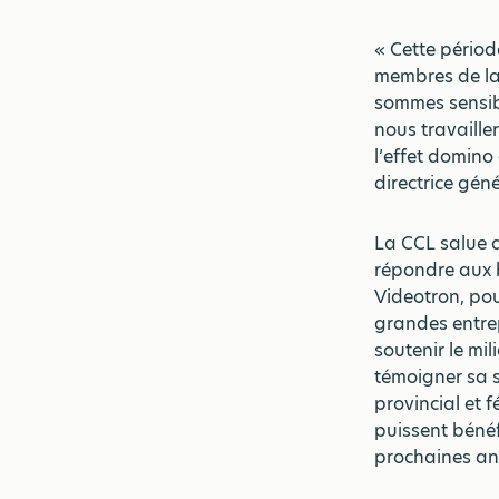
« Cette périod
membres de la 
sommes sensibl
nous travaille
l’effet domino
directrice géné
La CCL salue d’
répondre aux b
Videotron, pou
grandes entre
soutenir le mil
témoigner sa 
provincial et f
puissent bénéf
prochaines an